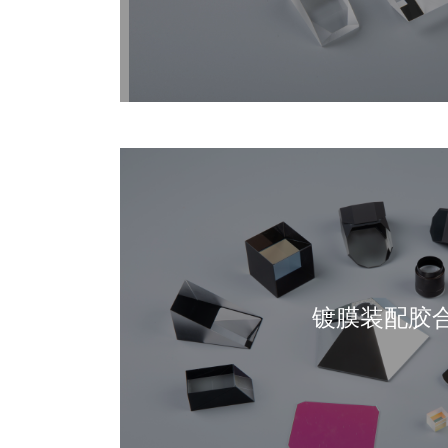
镀膜装配胶