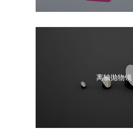
离轴抛物镜