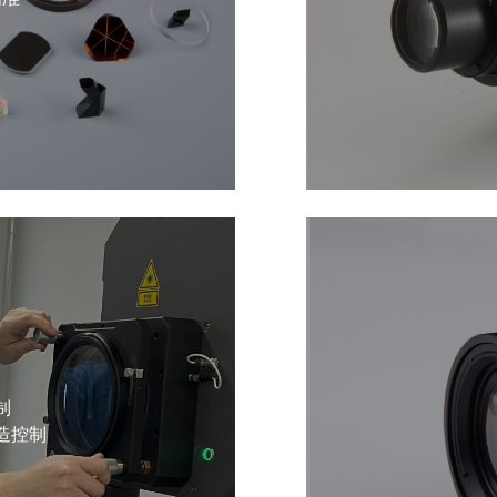
制
造控制