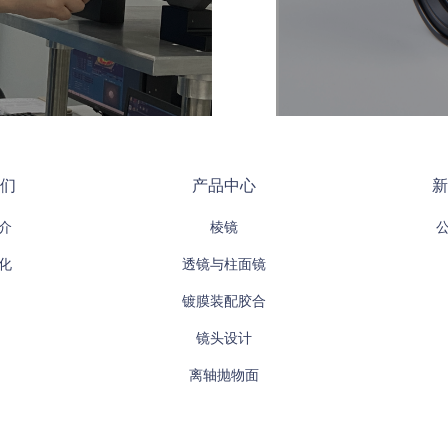
们
产品中心
新
介
棱镜
化
透镜与柱面镜
镀膜装配胶合
镜头设计
离轴抛物面