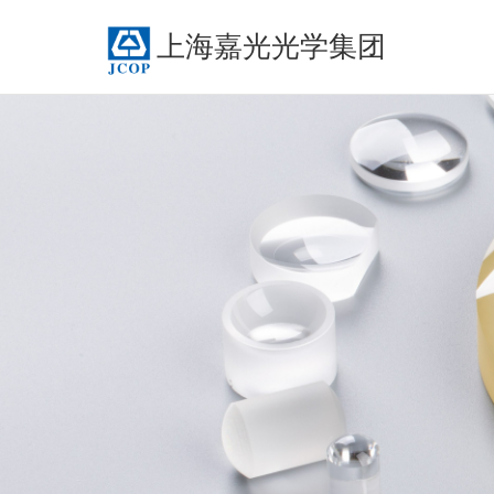
上海嘉光光学集团