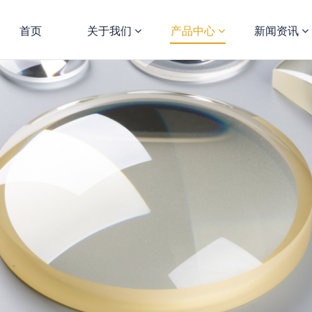
首页
关于我们
产品中心
新闻资讯